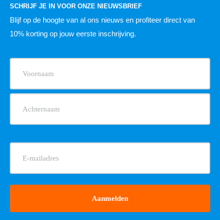
SCHRIJF JE IN VOOR ONZE NIEUWSBRIEF
Blijf op de hoogte van al ons nieuws
en profiteer direct van
10% korting op jouw eerste inschrijving.
Naam
(Vereist)
E-
mailadres
(Vereist)