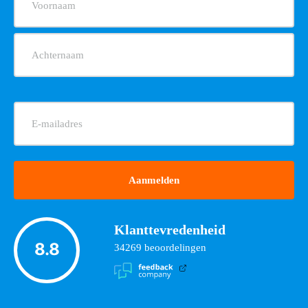
(Vereist)
E-
mailadres
(Vereist)
Klanttevredenheid
8.8
34269
beoordelingen