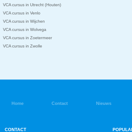
VCA cursus in Utrecht (Houten)
VCA cursus in Venlo
VCA cursus in Wijchen
VCA cursus in Wolvega
VCA cursus in Zoetermeer
VCA cursus in Zwolle
Home
Contact
Nieuws
CONTACT
POPULAI