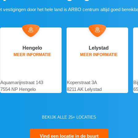
t vestigingen door het hele land is ARBO centrum altijd goed bereikba
Lelystad
Nijmegen
MEER INFORMATIE
MEER INFORMATIE
Koperstraat 3A
Bijsterhuizen 1160-D,
E
8211 AK Lelystad
6546 AS Nijmegen
29
BEKIJK ALLE 25+ LOCATIES
Vind een locatie in de buurt