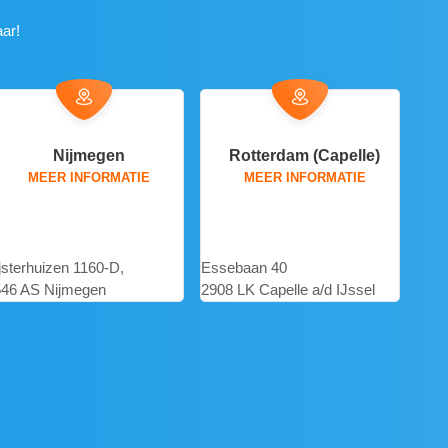
ar!
Rotterdam (Capelle)
Utrecht (Houten)
MEER INFORMATIE
MEER INFORMATIE
ssebaan 40
Wilgenkade 5
Col
08 LK Capelle a/d IJssel
3992 LL Houten
5928