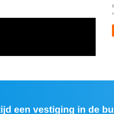
B
v
tijd een vestiging in de bu