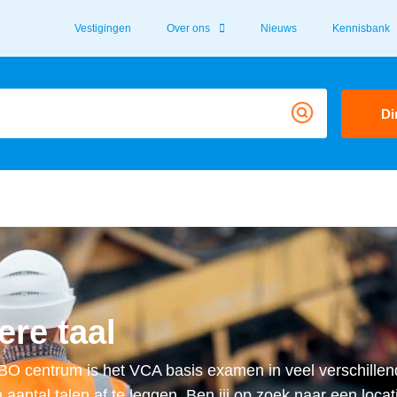
Vestigingen
Over ons
Nieuws
Kennisbank
Di
re taal
RBO centrum is het VCA basis examen in veel verschille
antal talen af te leggen. Ben jij op zoek naar een locat