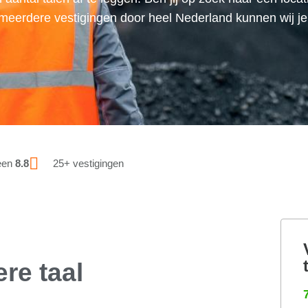
eerdere vestigingen door heel Nederland kunnen wij je
een
8.8
25+ vestigingen
re taal