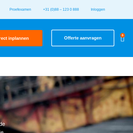
Proefexamen
+31 (0)88 – 123 0 888
Inloggen
0
Offerte aanvragen
rect inplannen
nde
ie