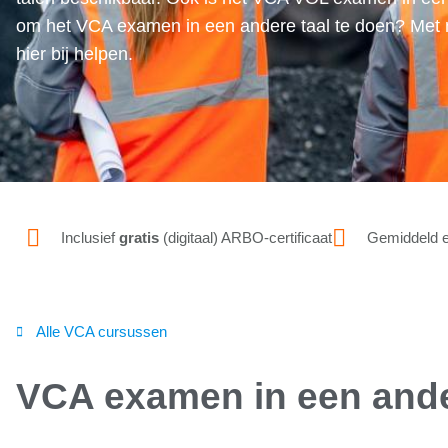
om het VCA examen in een andere taal te doen? Met m
hier bij helpen.
Inclusief
gratis
(digitaal) ARBO-certificaat
Gemiddeld 
Alle VCA cursussen
VCA examen in een ande