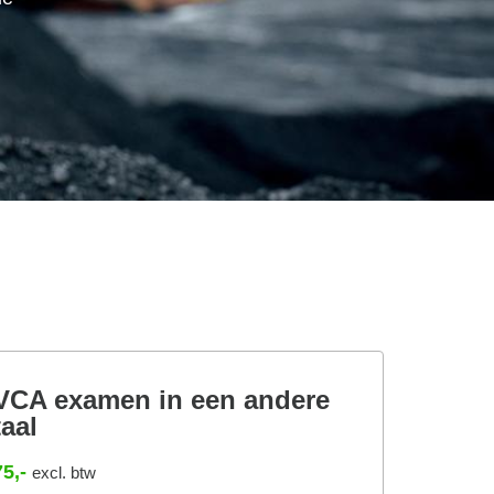
VCA examen in een andere
taal
75,-
excl. btw