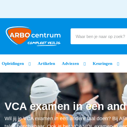
Opleidingen
Artikelen
Adviezen
Keuringen
VCA examen in een ande
Wil jij je VCA examen in een andere taal doen? Bij A
talen beschikbaar. Ook is het VCA VOL examen in een a