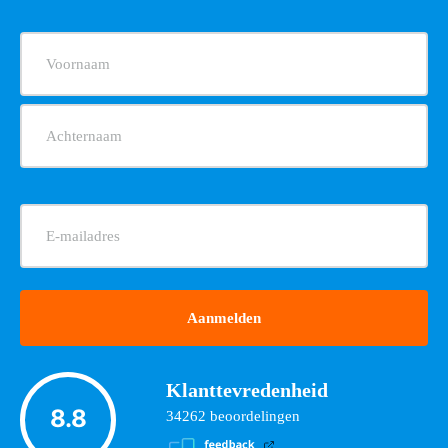
Naam
(Vereist)
E-
mailadres
(Vereist)
Klanttevredenheid
8.8
34262
beoordelingen